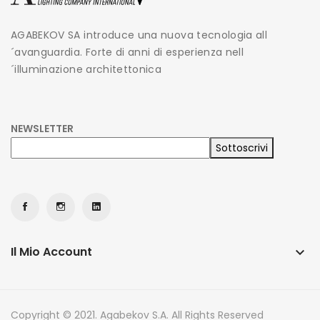
AGABEKOV SA introduce una nuova tecnologia all
´avanguardia. Forte di anni di esperienza nell
´illuminazione architettonica
NEWSLETTER
Il Mio Account
keyboard_arrow_down
Copyright © 2021. Agabekov S.A. All Rights Reserved