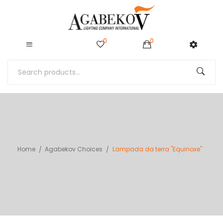
0
0
Home
Agabekov Choices
Lampada da terra "Equinoxe"