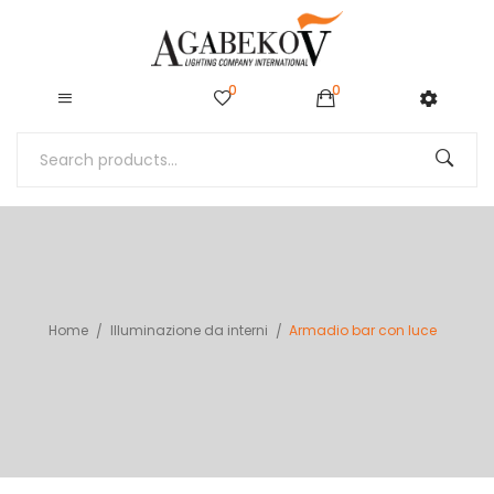
0
0
Home
Illuminazione da interni
Armadio bar con luce