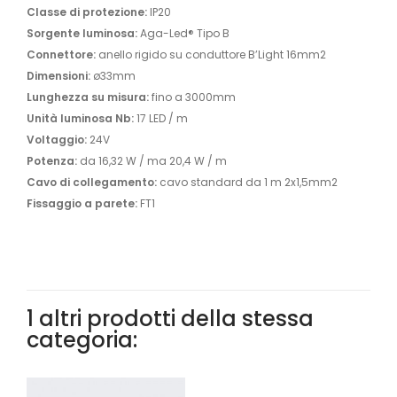
Classe di protezione:
IP20
Sorgente luminosa:
Aga-Led® Tipo B
Connettore:
anello rigido su conduttore B’Light 16mm2
Dimensioni:
ø33mm
Lunghezza su misura:
fino a 3000mm
Unità luminosa Nb:
17 LED / m
Voltaggio:
24V
Potenza:
da 16,32 W / ma 20,4 W / m
Cavo di collegamento:
cavo standard da 1 m 2x1,5mm2
Fissaggio a parete:
FT1
1 altri prodotti della stessa
categoria: