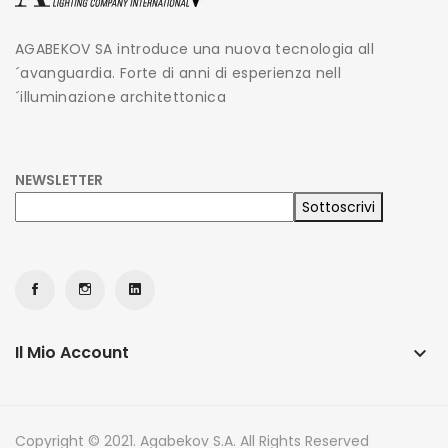
AGABEKOV SA introduce una nuova tecnologia all
´avanguardia. Forte di anni di esperienza nell
´illuminazione architettonica
NEWSLETTER
Il Mio Account
keyboard_arrow_down
Copyright © 2021. Agabekov S.A. All Rights Reserved